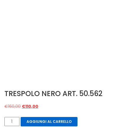
TRESPOLO NERO ART. 50.562
Il
Il
€
160,00
€
110,00
prezzo
prezzo
originale
attuale
TRESPOLO
AGGIUNGI AL CARRELLO
era:
è:
NERO
€160,00.
€110,00.