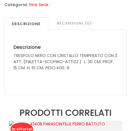
ART.
Categoria:
Fine Serie
50.562
quantità
RECENSIONI (0)
DESCRIZIONE
Descrizione
TRESPOLO NERO CON CRISTALLO TEMPERATO CON 3
ATT. (PALETTA-SCOPINO-ATTIZZ.) L. 30 CM. PROF.
15 CM. H. 61 CM. PESO KGS. 8
PRODOTTI CORRELATI
In offerta!