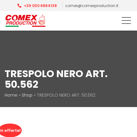
+39 030 6864138
comex@comexproduction.it
TRESPOLO NERO ART.
50.562
Home
»
Shop
»
TRESPOLO NERO ART. 50.562
In offerta!