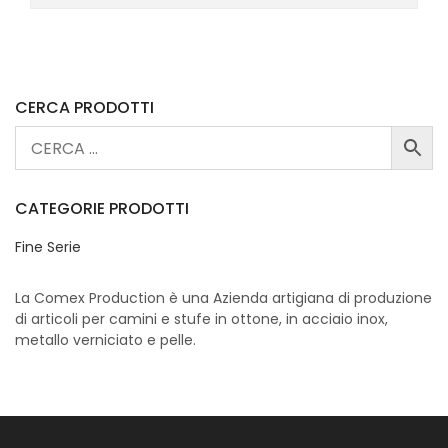
prezzo
prezzo
originale
attuale
era:
è:
€159,00.
€70,00.
CERCA PRODOTTI
CATEGORIE PRODOTTI
Fine Serie
La Comex Production è una Azienda artigiana di produzione
di articoli per camini e stufe in ottone, in acciaio inox,
metallo verniciato e pelle.