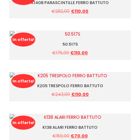
K140B PARASCINTILLE FERRO BATTUTO
Il
Il
€
282,00
€
110,00
prezzo
prezzo
originale
attuale
era:
è:
€282,00.
€110,00.
In offerta!
50.517S
Il
Il
€
175,00
€
110,00
prezzo
prezzo
originale
attuale
era:
è:
€175,00.
€110,00.
In offerta!
K205 TRESPOLO FERRO BATTUTO
Il
Il
€
243,00
€
110,00
prezzo
prezzo
originale
attuale
era:
è:
€243,00.
€110,00.
In offerta!
K138 ALARI FERRO BATTUTO
Il
Il
€
159,00
€
70,00